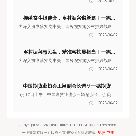
2023-06-02
接续奋斗担使命，乡村振兴谱新篇︱一德期货第四次签约帮扶河南省桐柏县
为深入贯彻落实党中央、国务院实施乡村振兴战略决策部署，积极支持桐柏县巩固脱贫攻坚成果，全面推进乡村振兴工作，3月15日至17日，一德期货副总经理赵未夏、首席风险官张凡带领乡村振兴工作组赴河南省桐柏县，开展帮扶协议签约、党建共建签约、帮扶项目调研、金融知识培训、专题党课、联合党日活动等。桐柏县副县长段其国及结对帮扶乡镇、村主要负责同志出席上述活动。
2023-06-02
乡村振兴惠民生，精准帮扶显担当︱一德期货第四次帮扶安徽省太湖县
为深入贯彻落实党中央、国务院实施乡村振兴战略决策部署，积极支持太湖县巩固脱贫攻坚成果，全面推进乡村振兴工作，4月25日，一德期货副总经理赵未夏带领乡村振兴工作组赴安徽省太湖县，开展帮扶资金捐赠、帮扶项目调研、金融知识培训、专题党课等活动。太湖县政府副县长陈焕祥，县乡村振兴局及弥陀镇、铁林村相关负责同志出席上述活动。
2023-06-02
中国期货业协会王颖副会长调研一德期货
5月12日上午，中国期货业协会王颖副会长、会员服务二部副总监李蒙娜一行到一德期货、一德信融调研。一德期货总经理吕拥华，一德信融董事长赵未夏等领导参加会议。
2023-06-02
Copyright © 2024 First Futures Co. Ltd. All Rights Reserved.
免责声明
一德期货有限公司版权所有 未经同意请勿转载