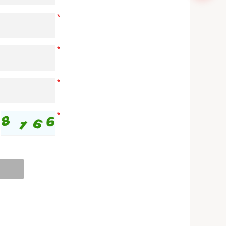
*
*
*
*